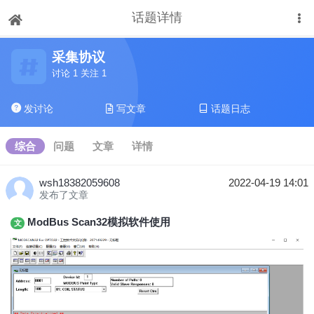
话题详情
下拉刷新
采集协议
讨论 1 关注 1
发讨论
写文章
话题日志
综合
问题
文章
详情
wsh18382059608
2022-04-19 14:01
发布了文章
ModBus Scan32模拟软件使用
文