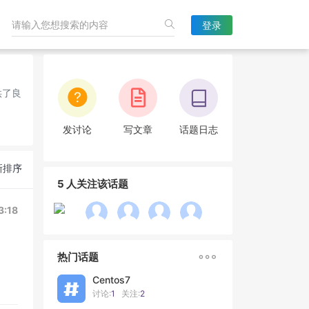
登录
供了良
发讨论
写文章
话题日志
新排序
5 人关注该话题
3:18

热门话题
Centos7
讨论:
1
关注:
2