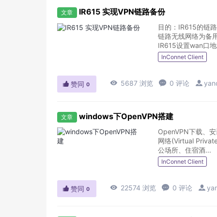
IR615 实现VPN链路备份
文章
目的：IR615的链
链路无线网络为备用链路。设备固
IR615设置wan口地址
InConnet Client

5687 浏览

0 评论

yan

赞同
0
windows下OpenVPN搭建
文章
OpenVPN下载、安装、配置及使用详解 Op
网络(Virtual 
公场所、住宿酒...
InConnet Client

22574 浏览

0 评论

ya

赞同
0