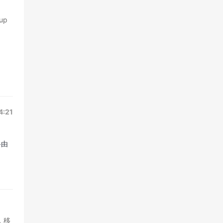
up
4:21
路由
络，移