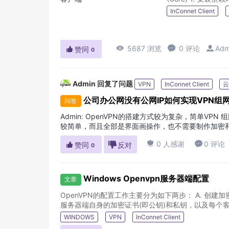
InConnet Client

5687 浏览

0 评论

Adm

赞同
0
Admin
回复了问题
VPN
InConnet Client
云
公司办公网没有公网IP如何实现VPN组
问答
Admin
:
OpenVPN的搭建方式较为复杂，简单VPN 组网还可
较简单，而且全部是界面画操作，也不需要制作加密和认证
PPTP协议类似，比如同样可以...

0 人感谢

0 评论

赞同

反对
0
Windows Openvpn服务器端配置
文章
OpenVPN的配置工作主要分为如下两步： A. 
服务器端自身的加密证书(即公钥)和私钥，以及每个客
WINDOWS
VPN
InConnet Client