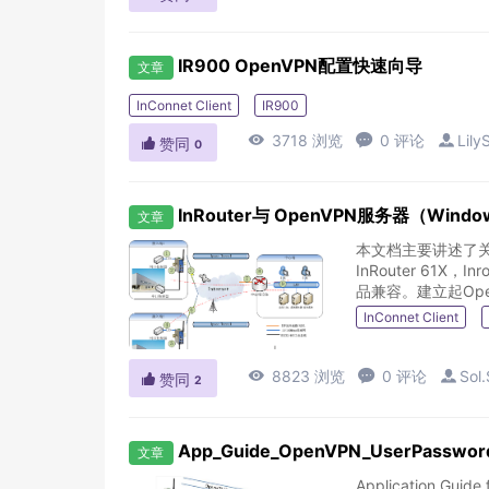
IR900 OpenVPN配置快速向导
文章
InConnet Client
IR900

3718 浏览

0 评论

Lily

赞同
0
InRouter与 OpenVPN服务器（Windo
文章
本文档主要讲述了关于
InRouter 61
品兼容。建立起Open
InConnet Client

8823 浏览

0 评论

Sol

赞同
2
App_Guide_OpenVPN_UserPasswor
文章
Application Guide