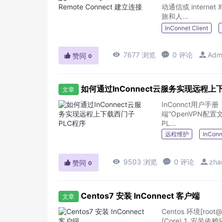
动通信或 intern
旅和人...
InConnet Client

7677 浏览

0 评论

Adm

赞同
0
如何通过InConnect云服务实现远程上
文章
InConnct用户手册 
端“OpenVPN配
PL...
远程维护
InConn

9503 浏览

0 评论

zha

赞同
0
Centos7 安装 InConnect 客户端
文章
Centos 环境[root@ce
(Core) 1. 安装依赖