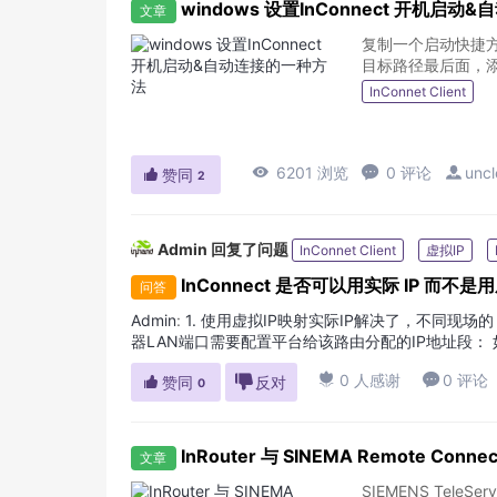
windows 设置InConnect 开机启
文章
复制一个启动快捷方式到C:\
目标路径最后面，添加--c
InConnet Client

6201 浏览

0 评论

uncl

赞同
2
Admin
回复了问题
InConnet Client
虚拟IP
InConnect 是否可以用实际 IP 而不是用
问答
Admin
:
1. 使用虚拟IP映射实际IP解决了，不同现场的
器LAN端口需要配置平台给该路由分配的IP地址段： 如下
10.8.29.0/24 路由器...

0 人感谢

0 评论

赞同

反对
0
InRouter 与 SINEMA Remote Conn
文章
SIEMENS Tele