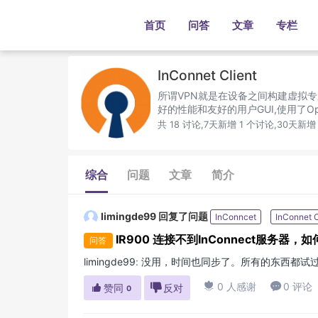
首页
问答
文章
专栏
InConnet Client
所谓VPN就是在设备之间构建虚拟专
好的性能和友好的用户GUI,使用了Open
共 18 讨论,7天新增 1 个讨论,30天新增
综合
问题
文章
简介
limingde99
回复了问题
InConncet
InConnet C
IR900 连接不到InConnect服务器，
问答
limingde99
:
没用，时间也同步了。所有的东西都试过

0 人感谢

0 评论

赞同

反对
0