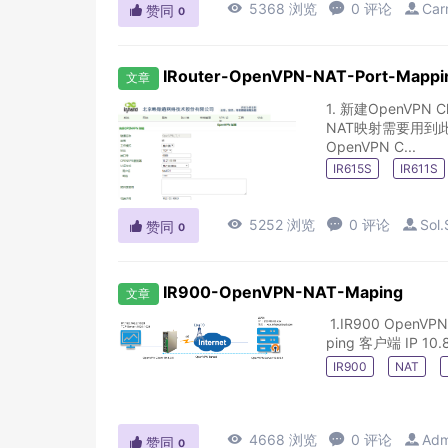

5368 浏览

0 评论

Car

赞同
0
IRouter-OpenVPN-NAT-Port-Mappi
文章
1. 新建OpenVPN
NAT映射需要用到此
OpenVPN C...
IR615S
IR611S

5252 浏览

0 评论

Sol.

赞同
0
IR900-OpenVPN-NAT-Maping
文章
1.IR900 OpenVPN Client 配置 OpenVPN Clie
IR900
NAT

4668 浏览

0 评论

Adm

赞同
0