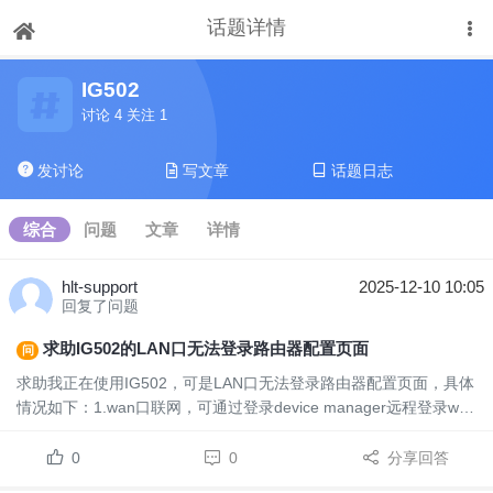
话题详情
下拉刷新
IG502
讨论 4 关注 1
发讨论
写文章
话题日志
综合
问题
文章
详情
hlt-support
2025-12-10 10:05
回复了问题
求助IG502的LAN口无法登录路由器配置页面
问
求助我正在使用IG502，可是LAN口无法登录路由器配置页面，具体
情况如下：1.wan口联网，可通过登录device manager远程登录web
界面。2.wan口拔掉网线，lan口与同一网段的pc相连接，pc可ping
通，访问192.168.2.1后显示你的连接不是专用连接，点击继续访问
0
0
分享回答
192.1...