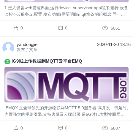
1.进入设备web管理界面,运行device_supervisor app程序,选择 设备
监控->云服务.2.配置 发布功能(需要明白mqtt协议的组概念,同一组
中可以接收数据,及A发布主题 为topic_A,B 和 c 同时订阅 t...
0
0
5061
yandongjie
2020-11-20 18:16
发布了文章
IG902上传数据到MQTT云平台EMQ
文
EMQX 是全球领先的开源物联网MQTT 5.0服务器,高并发、低延时,
内置强大的规则引擎,支持边缘及云端部署,是5G时代大型物联网应
用首选技术方案。IG902边缘计算网关，可以通过MQTT协议接入
EMQ服务器，帮助您快速搭建IIoT计算...
0
0
5807