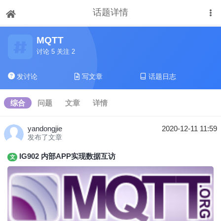
话题详情
下拉刷新
MQTT
讨论 5 关注 2
发讨论
写文章
话题日志
综合
问题
文章
详情
yandongjie
2020-12-11 11:59
发布了文章
IG902 内部APP实现数据互访
文