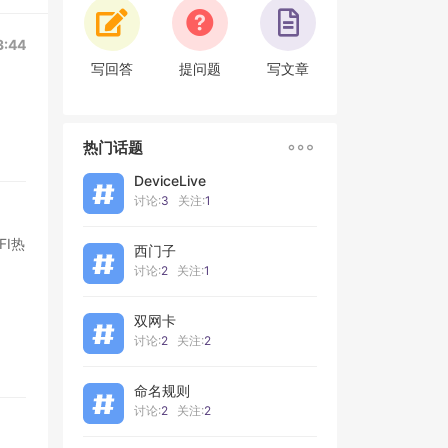
3:44
写回答
提问题
写文章

热门话题
DeviceLive
讨论:
3
关注:
1
FI热
西门子
用
讨论:
2
关注:
1
双网卡
讨论:
2
关注:
2
命名规则
讨论:
2
关注:
2