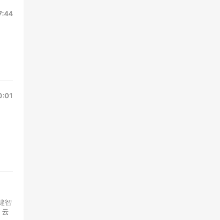
7:44
0:01
建智
，云