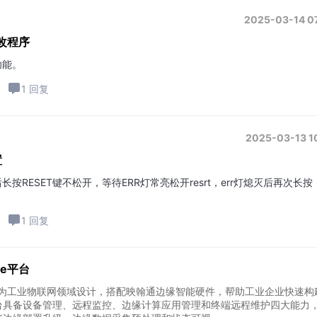
2025-03-14 0
修改程序
功能。
1 回复
2025-03-13 1
置
RESET键不松开，等待ERR灯常亮松开resrt，err灯熄灭后再次长按
1 回复
ve平台
e 平台专为工业物联网领域设计，搭配映翰通边缘智能硬件，帮助工业企业快速构
台具备设备管理、远程监控、边缘计算应用管理和终端远程维护四大能力