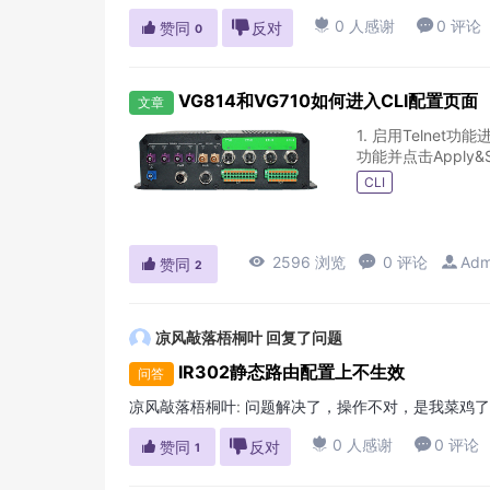

0 人感谢

0 评论

赞同

反对
0
VG814和VG710如何进入CLI配置页面
文章
1. 启用Telnet功能进
功能并点击Apply&
CLI

2596 浏览

0 评论

Adm

赞同
2
凉风敲落梧桐叶
回复了问题
IR302静态路由配置上不生效
问答
凉风敲落梧桐叶
:
问题解决了，操作不对，是我菜鸡了

0 人感谢

0 评论

赞同

反对
1