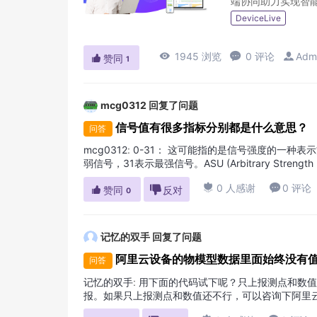
端协同助力实现智能
DeviceLive

1945 浏览

0 评论

Adm

赞同
1
mcg0312
回复了问题
信号值有很多指标分别都是什么意思？
问答
mcg0312
:
0-31： 这可能指的是信号强度的一种表
弱信号，31表示最强信号。ASU (Arbitrary Str
GSM、UMTS、LTE）可能有不同的...

0 人感谢

0 评论

赞同

反对
0
记忆的双手
回复了问题
阿里云设备的物模型数据里面始终没有
问答
记忆的双手
:
用下面的代码试下呢？只上报测点和数值
报。如果只上报测点和数值还不行，可以咨询下阿里云那边# Enter y
common.Logger impor...