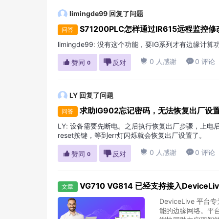
limingde99
回复了问题
S71200PLC怎样通过IR615远程监控
问答
limingde99
:
没有这个功能，要IG系列才有边缘计算

0 人感谢

0 评论

赞同

反对
0
LY
回复了问题
求助IG902忘记密码，无法恢复出厂设
问答
LY
:
设备需要先断电。之后执行恢复出厂步骤，上电后长按
reset按键，等到err灯闪烁就会恢复出厂设置了。

0 人感谢

0 评论

赞同

反对
0
VG710 VG814 已经支持接入DeviceLi
文章
DeviceLiv
能的边缘网络。平