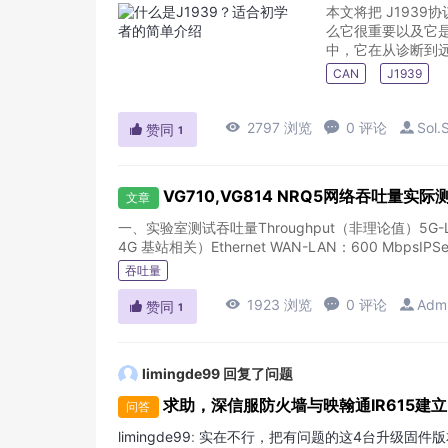
本文将把 J193
么它很重要以及它是
中，它在从诊断到远
CAN
J1939

2797 浏览

0 评论

Sol.

赞同
1
VG710,VG814 NRQ5网络吞吐量实
文章
一、实验室测试吞吐量Throughput（非理论值）5G-LA
4G 基站相关）Ethernet WAN-LAN：600 MbpsIPSec
吞吐量

1923 浏览

0 评论

Adm

赞同
1
limingde99
回复了问题
求助，深信服防火墙与映翰通IR615建立
问答
limingde99
:
实在不行，把有问题的这4台升级固件版