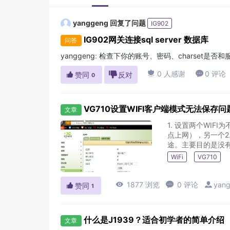
yanggeng
回复了问题
IG902
IG902网关连接sql server 数据库
问答
yanggeng
:
检查下你的账号、密码、charset是否

0 人感谢

0 评论

赞同

反对
0
VG710设置WIFI客户端模式无法保存
文章
1. 设置两个WIFI
点上网），另一个2.
途。主要目的是没有4
WiFi
VG710

1877 浏览

0 评论

yan

赞同
1
什么是J1939？适合初学者的简单介绍
文章