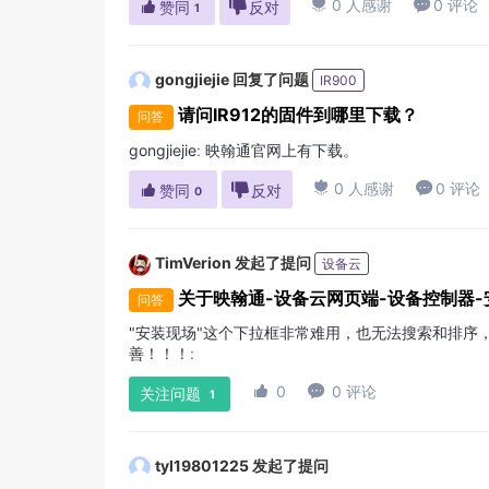

0 人感谢

0 评论

赞同

反对
1
gongjiejie
回复了问题
IR900
请问IR912的固件到哪里下载？
问答
gongjiejie
:
映翰通官网上有下载。

0 人感谢

0 评论

赞同

反对
0
TimVerion
发起了提问
设备云
关于映翰通-设备云网页端-设备控制器
问答
"安装现场"这个下拉框非常难用，也无法搜索和排序
善！！！
:

0

0 评论
关注问题
1
tyl19801225
发起了提问