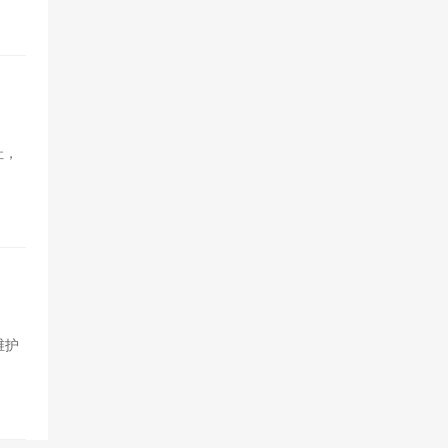
址，
维护