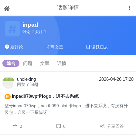
话题详情
下拉刷新
inpad
讨论 2 关注 1
发讨论
写文章
话题日志
综合
问题
文章
详情
unclexing
2026-04-26 17:28
回复了问题
inpad070wp卡logo，进不去系统
问
型号inpad070wp，p/n:th090-plat,卡logo，进不去系统，有没有升
级包，升级一下系统呀
0
0
分享回答