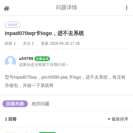
问题详情
下拉刷新
inpad
inpad070wp卡logo，进不去系统
回答 1
.
关注 1
.
更新 2026-04-26 17:28
a54799
注册会员
这家伙还没有留下自我介绍～
型号inpad070wp，p/n:th090-plat,卡logo，进不去系统，有没有
升级包，升级一下系统呀
回答列表
相关问题
1
回答
最新排序