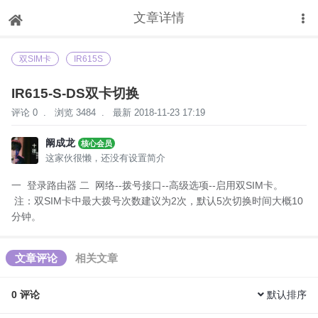
文章详情
下拉刷新
双SIM卡
IR615S
IR615-S-DS双卡切换
评论 0
.
浏览 3484
.
最新 2018-11-23 17:19
阚成龙
核心会员
这家伙很懒，还没有设置简介
一 登录路由器 二 网络--拨号接口--高级选项--启用双SIM卡。
注：双SIM卡中最大拨号次数建议为2次，默认5次切换时间大概10
分钟。
文章评论
相关文章
0
评论
默认排序