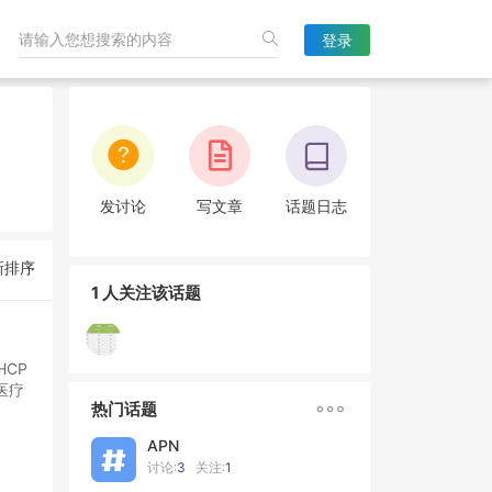
登录
发讨论
写文章
话题日志
新排序
1 人关注该话题
CP
医疗

热门话题
APN
讨论:
3
关注:
1