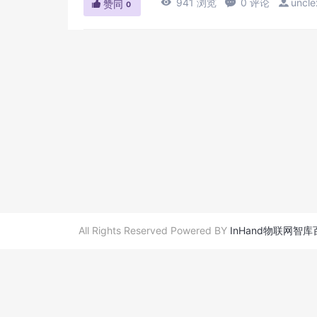

941 浏览

0 评论

uncle

赞同
0
All Rights Reserved Powered BY
InHand物联网智库