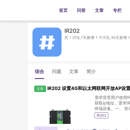
首页
问答
文章
专栏
IR202
共 1 讨论,7天新增 1 个讨论,30天新增 
综合
问题
文章
简介
IR202 设置4G和以太网联网开放AP设
文章
需求背景用户使用I
获取ip地址，需求I
终端设备。一、 登录
IR202