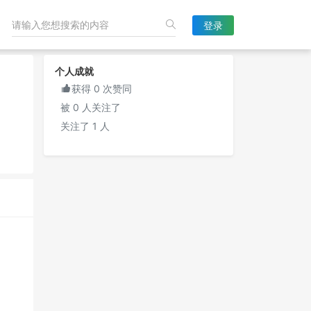
登录
个人成就

获得 0 次赞同
被 0 人关注了
关注了 1 人