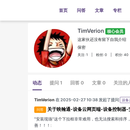
首页
问答
文章
专栏
TimVerion
核心会员
这家伙还没有留下自我介绍
保密
关注: 1
|
粉丝: 0
|
积分: 40
动态
提问 1
回答 0
文章 0
关注的
TimVerion
在 2025-02-27 10:38 发起了提问
设备
关于映翰通-设备云网页端-设备控制器
问答
"安装现场"这个下拉框非常难用，也无法搜索和排序
善！！！
: