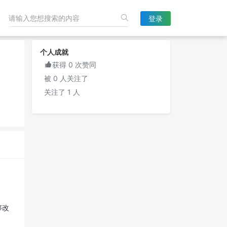
登录
个人成就

获得 0 次赞同
被 0 人关注了
关注了 1 人
够改