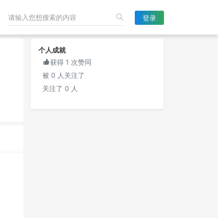
登录
个人成就

获得 1 次赞同
被 0 人关注了
关注了 0 人