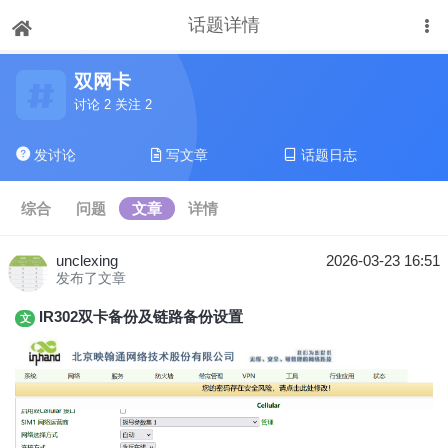
话题详情
下拉刷新
双网卡
讨论 2 关注 2
发讨论
写文章
话题日志
综合
问题
文章
详情
unclexing
2026-03-23 16:51
发布了文章
IR302双卡备份及链路备份设置
文