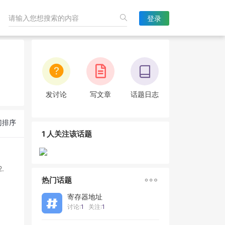
登录
发讨论
写文章
话题日志
门排序
1 人关注该话题
.

热门话题
寄存器地址
讨论:
1
关注:
1