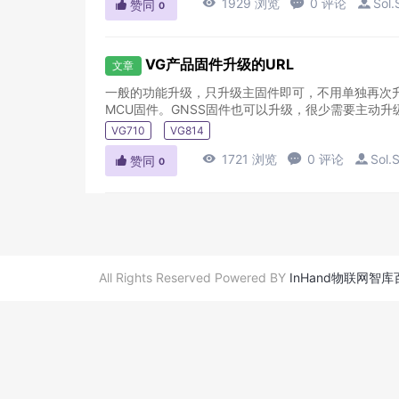

1929 浏览

0 评论

Sol.

赞同
0
VG产品固件升级的URL
文章
一般的功能升级，只升级主固件即可，不用单独再次升
MCU固件。GNSS固件也可以升级，很少需要主动升级GNSS固件
VG710
VG814

1721 浏览

0 评论

Sol.

赞同
0
All Rights Reserved Powered BY
InHand物联网智库