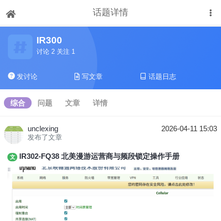
话题详情
下拉刷新
IR300
讨论 2 关注 1
发讨论
写文章
话题日志
综合
问题
文章
详情
unclexing
2026-04-11 15:03
发布了文章
IR302-FQ38 北美漫游运营商与频段锁定操作手册
文