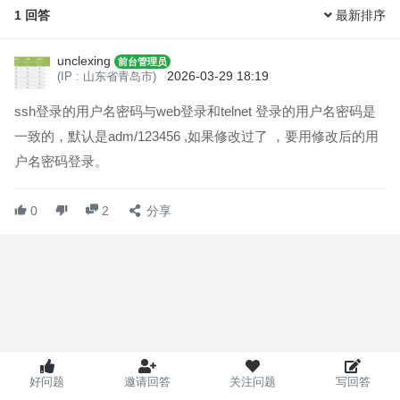
1
回答
最新排序
如上图：我这个IG902网关，用SSH连接，账户及密码是多少？
unclexing
前台管理员
试过adm/123456 pyuser/序列号都试过了。都不行。
2026-03-29 18:19
(IP : 山东省青岛市)
ssh登录的用户名密码与web登录和telnet 登录的用户名密码是
一致的，默认是adm/123456 ,如果修改过了 ，要用修改后的用
户名密码登录。
0
2
分享
好问题
邀请回答
关注问题
写回答