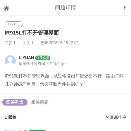
问题详情
下拉刷新
IR915L
IR915L打不开管理界面
回答 1
.
关注 1
.
更新 2026-03-18 12:02
LIYUAN
注册会员
这家伙还没有留下自我介绍～
IR
915L打不开管理界面，试过恢复出厂键还是不行，路由每隔
几分钟循环重启。怎么获取固件并刷机？
回答列表
相关问题
1
回答
最新排序