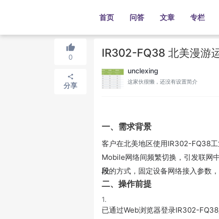
首页
问答
文章
专栏
IR302-FQ38 北美
0
unclexing
这家伙很懒，还没有设置简介
分享
一、需求背景
客户在北美地区使用IR302-FQ3
Mobile网络间频繁切换，引发联
段
的方式，固定设备网络接入参数，
二、操作前提
1.
已通过Web浏览器登录IR302-FQ