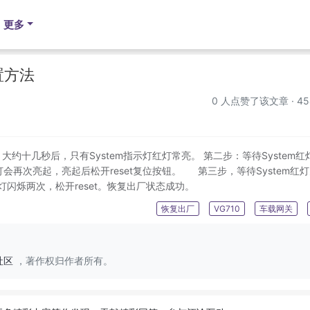
更多
置方法
0
人点赞了该文章 · 45
。大约十几秒后，只有System指示灯红灯常亮。 第二步：等待System红
会再次亮起，亮起后松开reset复位按钮。 第三步，等待System红
m红灯闪烁两次，松开reset。恢复出厂状态成功。
恢复出厂
VG710
车载网关
社区
，著作权归作者所有。