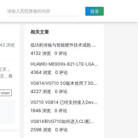
登录

相关文章
42 浏览
低功耗传输与智能硬件技术成熟 为物联网应用构建基础
4132 浏览
0 评论
HUAWEI-ME909s-821-LTE-LGA模块硬件指南
灯灭，
4364 浏览
0 评论
灯灭，再
VG814/VG710 5G版本使用了3GPP R16模组，3GPP R16 有哪些特点呢？
4227 浏览
0 评论
reset
VG710 VG814 已经支持接入DeviceLive平台
1948 浏览
0 评论
VG814和VG710如何进入CLI配置页面
2598 浏览
0 评论